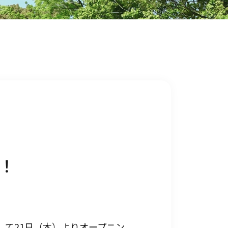
！
て21日（木）よりオープニン